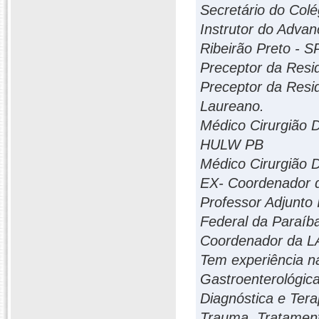
Secretário do Colég
Instrutor do Adva
Ribeirão Preto - S
Preceptor da Resi
Preceptor da Resid
Laureano.
Médico Cirurgião D
HULW PB
Médico Cirurgião 
EX- Coordenador 
Professor Adjunto 
Federal da Paraíb
Coordenador da LA
Tem experiência n
Gastroenterológica
Diagnóstica e Tera
Trauma, Tratament