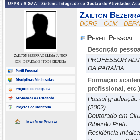
UFPB ›
SIGAA - Sistema Integrado de Gestão de Atividades Ac
Zailton Bezerra
DCRG - CCM - DEP
Perfil Pessoal
Descrição pessoa
ZAILTON BEZERRA DE LIMA JUNIOR
PROFESSOR ADJ
CCM - DEPARTAMENTO DE CIRURGIA
DA PARAÍBA
Perfil Pessoal
Formação acadêmi
Disciplinas Ministradas
profissional, etc.
Projetos de Pesquisa
Possui graduação 
Atividades de Extensão
(2002).
Projetos de Monitoria
Doutorado em Ciru
Ir ao Menu Principal
Ribeirão Preto.
Residência médica 