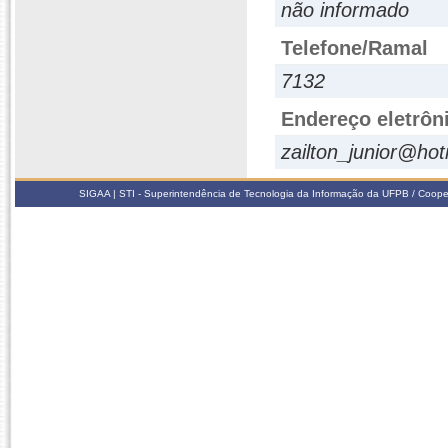
não informado
Telefone/Ramal
7132
Endereço eletrôn
zailton_junior@ho
SIGAA | STI - Superintendência de Tecnologia da Informação da UFPB / Coope