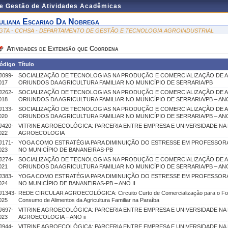
de Gestão de Atividades Acadêmicas
uliana Escariao Da Nobrega
GTA - CCHSA - DEPARTAMENTO DE GESTÃO E TECNOLOGIA AGROINDUSTRIAL
Atividades de Extensão que Coordena
ódigo
Título
J099-
SOCIALIZAÇÃO DE TECNOLOGIAS NA PRODUÇÃO E COMERCIALIZAÇÃO DE 
017
ORIUNDOS DA AGRICULTURA FAMILIAR NO MUNICÍPIO DE SERRARIA/PB
J262-
SOCIALIZAÇÃO DE TECNOLOGIAS NA PRODUÇÃO E COMERCIALIZAÇÃO DE 
018
ORIUNDOS DA AGRICULTURA FAMILIAR NO MUNICÍPIO DE SERRARIA/PB – ANO
J133-
SOCIALIZAÇÃO DE TECNOLOGIAS NA PRODUÇÃO E COMERCIALIZAÇÃO DE 
020
ORIUNDOS DA AGRICULTURA FAMILIAR NO MUNICÍPIO DE SERRARIA/PB – ANO 
J420-
VITRINE AGROECOLÓGICA: PARCERIA ENTRE EMPRESA E UNIVERSIDADE NA
022
AGROECOLOGIA
J171-
YOGA COMO ESTRATÉGIA PARA DIMINUIÇÃO DO ESTRESSE EM PROFESSOR
023
NO MUNICÍPIO DE BANANEIRAS-PB
J274-
SOCIALIZAÇÃO DE TECNOLOGIAS NA PRODUÇÃO E COMERCIALIZAÇÃO DE 
021
ORIUNDOS DA AGRICULTURA FAMILIAR NO MUNICÍPIO DE SERRARIA/PB – ANO
J383-
YOGA COMO ESTRATÉGIA PARA DIMINUIÇÃO DO ESTRESSE EM PROFESSOR
024
NO MUNICÍPIO DE BANANEIRAS-PB – ANO II
J1343-
REDE CIRCULAR AGROECOLÓGICA: Circuito Curto de Comercialização para o Fort
025
Consumo de Alimentos da Agricultura Familiar na Paraíba
J697-
VITRINE AGROECOLÓGICA: PARCERIA ENTRE EMPRESA E UNIVERSIDADE NA
023
AGROECOLOGIA – ANO ii
J944-
VITRINE AGROECOLÓGICA: PARCERIA ENTRE EMPRESA E UNIVERSIDADE NA