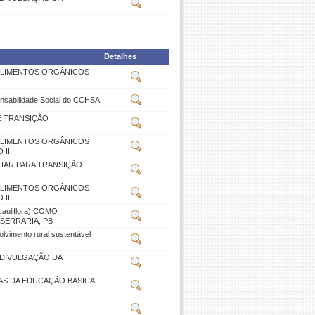
Detalhes
ALIMENTOS ORGÂNICOS
nsabilidade Social do CCHSA
E TRANSIÇÃO
ALIMENTOS ORGÂNICOS
 II
IAR PARA TRANSIÇÃO
ALIMENTOS ORGÂNICOS
III
uliflora) COMO
SERRARIA, PB
vimento rural sustentável
 DIVULGAÇÃO DA
AS DA EDUCAÇÃO BÁSICA