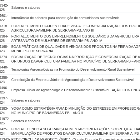
J342-
Saberes e sabores
026
J601-
Intercâmbio de saberes para construção de comunidades sustentáveis
022
J318-
FORTALECIMENTO DA IDENTIDADE VISUAL E COMERCIALIZAÇÃO DOS PRODU
025
AGRICULTURA FAMILIAR DE SERRARIA-PB: ANO III
J384-
FORTALECIMENTO DOS EMPREENDIMENTOS SOLIDÁRIOS DA AGRICULTURA F
026
ARTESANATO DE MULHERES DE SERRARIA-PB: ANO IV
J168-
BOAS PRÁTICAS DE QUALIDADE E VENDAS DOS PRODUTOS NA FEIRA DA AGR
023
MUNICÍPIO DE SERRARIA
J274-
SOCIALIZAÇÃO DE TECNOLOGIAS NA PRODUÇÃO E COMERCIALIZAÇÃO DE 
021
ORIUNDOS DA AGRICULTURA FAMILIAR NO MUNICÍPIO DE SERRARIA/PB – ANO
J448-
Tecnologias Agroecológicas na Promoção do Desenvolvimento Rural Sustentável
022
J258-
Constituição da Empresa Júnior de Agroecologia e Desenvolvimento Sustentável
023
J496-
Empresa Júnior de Agroecologia e Desenvolvimento Sustentável - AÇÃO CONTINUAD
025
J397-
Saberes e sabores
024
J383-
YOGA COMO ESTRATÉGIA PARA DIMINUIÇÃO DO ESTRESSE EM PROFESSOR
024
NO MUNICÍPIO DE BANANEIRAS-PB – ANO II
J1972-
Saberes e sabores
025
J425-
FORTALECENDO A SEGURANÇA ALIMENTAR: ORIENTAÇÕES SOBRE QUALIDAD
024
MANIPULAÇÃO DE PRODUTOS DA AGRICULTURA FAMILIAR EM SERRARIA, PB - 
J1343-
REDE CIRCULAR AGROECOLÓGICA: Circuito Curto de Comercialização para o Fort