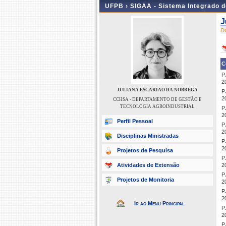
UFPB ›
SIGAA - Sistema Integrado 
J
D
C
P
2
JULIANA ESCARIAO DA NOBREGA
P
2
CCHSA - DEPARTAMENTO DE GESTÃO E
TECNOLOGIA AGROINDUSTRIAL
P
2
Perfil Pessoal
P
2
Disciplinas Ministradas
P
2
Projetos de Pesquisa
P
Atividades de Extensão
2
P
Projetos de Monitoria
2
P
2
Ir ao Menu Principal
P
2
P