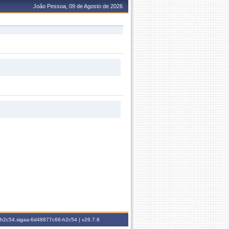
João Pessoa, 09 de Agosto de 2026
6-h2c54.sigaa-6d48877c66-h2c54 |
v26.7.8