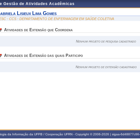
de Gestão de Atividades Acadêmicas
abriela Lisieux Lima Gomes
ESC - CCS - DEPARTAMENTO DE ENFERMAGEM EM SAÚDE COLETIVA
Atividades de Extensão que Coordena
Nenhum projeto de pesquisa cadastrado
Atividades de Extensão das quais Participo
Nenhum projeto de extensão cadastrado
ologia da Informação da UFPB / Cooperação UFRN - Copyright © 2006-2026 | sigaa-6d48877c6