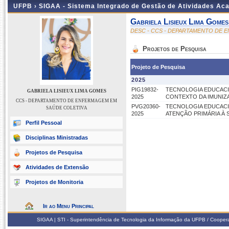
UFPB ›
SIGAA - Sistema Integrado de Gestão de Atividades Ac
Gabriela Lisieux Lima Gomes
DESC - CCS - DEPARTAMENTO DE 
Projetos de Pesquisa
Projeto de Pesquisa
2025
PIG19832-
TECNOLOGIA EDUCACIO
GABRIELA LISIEUX LIMA GOMES
2025
CONTEXTO DA IMUNIZ
CCS - DEPARTAMENTO DE ENFERMAGEM EM
PVG20360-
TECNOLOGIA EDUCACI
SAÚDE COLETIVA
2025
ATENÇÃO PRIMÁRIA À 
Perfil Pessoal
Disciplinas Ministradas
Projetos de Pesquisa
Atividades de Extensão
Projetos de Monitoria
Ir ao Menu Principal
SIGAA | STI - Superintendência de Tecnologia da Informação da UFPB / Coope