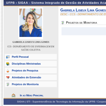
UFPB ›
SIGAA - Sistema Integrado de Gestão de Atividades Ac
Gabriela Lisieux Lima Gomes
DESC - CCS - DEPARTAMENTO DE 
Projetos de Monitoria
GABRIELA LISIEUX LIMA GOMES
CCS - DEPARTAMENTO DE ENFERMAGEM EM
SAÚDE COLETIVA
Perfil Pessoal
Disciplinas Ministradas
Projetos de Pesquisa
Atividades de Extensão
Projetos de Monitoria
Ir ao Menu Principal
SIGAA | STI - Superintendência de Tecnologia da Informação da UFPB / Coope