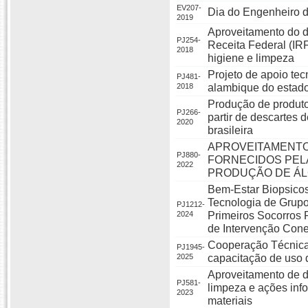
EV207-
Dia do Engenheiro d
2019
Aproveitamento do d
PJ254-
Receita Federal (IRF
2018
higiene e limpeza
Projeto de apoio te
PJ481-
2018
alambique do estado
Produção de produtos
PJ266-
partir de descartes 
2020
brasileira
APROVEITAMENTO
PJ880-
FORNECIDOS PELA
2022
PRODUÇÃO DE Á
Bem-Estar Biopsicos
Tecnologia de Grupo
PJ1212-
2024
Primeiros Socorros 
de Intervenção Cone
Cooperação Técnica
PJ1945-
2025
capacitação de uso 
Aproveitamento de d
PJ581-
limpeza e ações inf
2023
materiais