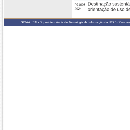
Destinação sustentá
PJ1605-
2024
orientação de uso d
SIGAA | STI - Superintendência de Tecnologia da Informação da UFPB / Coope