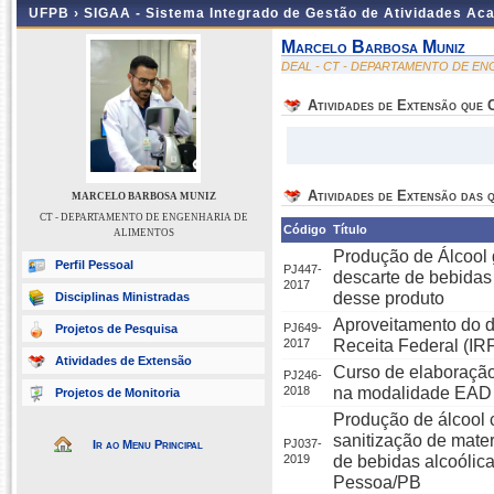
UFPB ›
SIGAA - Sistema Integrado de Gestão de Atividades Ac
Marcelo Barbosa Muniz
DEAL - CT - DEPARTAMENTO DE E
Atividades de Extensão que
Atividades de Extensão das q
MARCELO BARBOSA MUNIZ
CT - DEPARTAMENTO DE ENGENHARIA DE
Código
Título
ALIMENTOS
Produção de Álcool 
Perfil Pessoal
PJ447-
descarte de bebidas
2017
desse produto
Disciplinas Ministradas
Aproveitamento do d
PJ649-
Projetos de Pesquisa
2017
Receita Federal (IR
Atividades de Extensão
Curso de elaboração 
PJ246-
2018
na modalidade EAD
Projetos de Monitoria
Produção de álcool 
sanitização de mater
PJ037-
Ir ao Menu Principal
2019
de bebidas alcoólic
Pessoa/PB