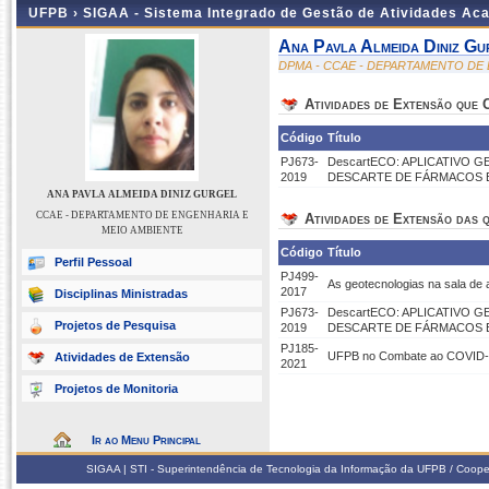
UFPB ›
SIGAA - Sistema Integrado de Gestão de Atividades Ac
Ana Pavla Almeida Diniz Gu
DPMA - CCAE - DEPARTAMENTO DE
Atividades de Extensão que
Código
Título
PJ673-
DescartECO: APLICATIVO 
2019
DESCARTE DE FÁRMACOS 
ANA PAVLA ALMEIDA DINIZ GURGEL
CCAE - DEPARTAMENTO DE ENGENHARIA E
Atividades de Extensão das q
MEIO AMBIENTE
Código
Título
Perfil Pessoal
PJ499-
As geotecnologias na sala de 
2017
Disciplinas Ministradas
PJ673-
DescartECO: APLICATIVO 
Projetos de Pesquisa
2019
DESCARTE DE FÁRMACOS 
PJ185-
UFPB no Combate ao COVID-1
Atividades de Extensão
2021
Projetos de Monitoria
Ir ao Menu Principal
SIGAA | STI - Superintendência de Tecnologia da Informação da UFPB / Coope