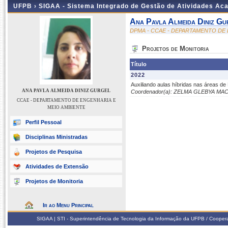
UFPB ›
SIGAA - Sistema Integrado de Gestão de Atividades Ac
Ana Pavla Almeida Diniz Gu
DPMA - CCAE - DEPARTAMENTO DE
Projetos de Monitoria
Título
2022
Auxiliando aulas híbridas nas áreas de E
ANA PAVLA ALMEIDA DINIZ GURGEL
Coordenador(a): ZELMA GLEBYA MA
CCAE - DEPARTAMENTO DE ENGENHARIA E
MEIO AMBIENTE
Perfil Pessoal
Disciplinas Ministradas
Projetos de Pesquisa
Atividades de Extensão
Projetos de Monitoria
Ir ao Menu Principal
SIGAA | STI - Superintendência de Tecnologia da Informação da UFPB / Coope