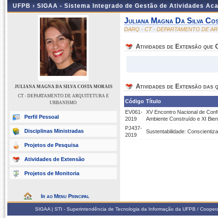
UFPB ›
SIGAA - Sistema Integrado de Gestão de Atividades Ac
Juliana Magna Da Silva Co
DARQ - CT - DEPARTAMENTO DE A
Atividades de Extensão que
Atividades de Extensão das q
JULIANA MAGNA DA SILVA COSTA MORAIS
CT - DEPARTAMENTO DE ARQUITETURA E
Código
Título
URBANISMO
EV061-
XV Encontro Nacional de Conf
Perfil Pessoal
2019
Ambiente Construído e XI Biena
PJ437-
Disciplinas Ministradas
Sustentabilidade: Conscientiz
2019
Projetos de Pesquisa
Atividades de Extensão
Projetos de Monitoria
Ir ao Menu Principal
SIGAA | STI - Superintendência de Tecnologia da Informação da UFPB / Coope