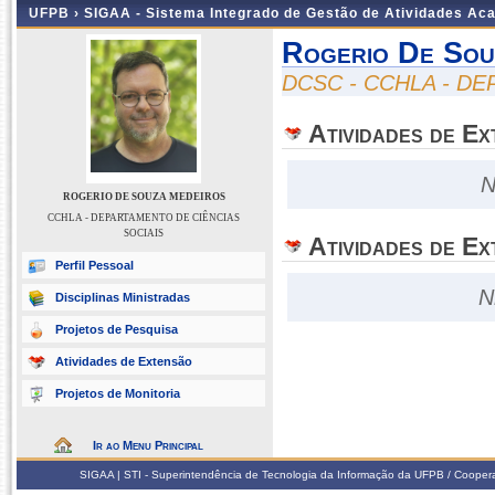
UFPB ›
SIGAA - Sistema Integrado de Gestão de Atividades Ac
Rogerio De Sou
DCSC - CCHLA - D
Atividades de E
N
ROGERIO DE SOUZA MEDEIROS
CCHLA - DEPARTAMENTO DE CIÊNCIAS
SOCIAIS
Atividades de Ex
Perfil Pessoal
N
Disciplinas Ministradas
Projetos de Pesquisa
Atividades de Extensão
Projetos de Monitoria
Ir ao Menu Principal
SIGAA | STI - Superintendência de Tecnologia da Informação da UFPB / Coope