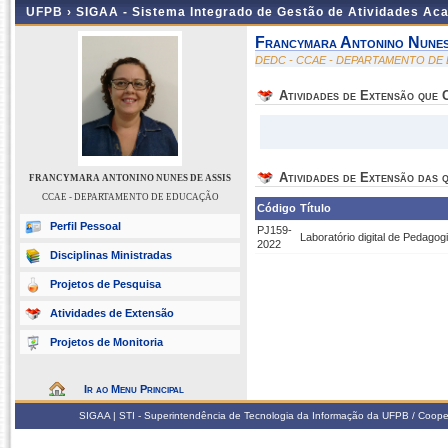
UFPB ›
SIGAA - Sistema Integrado de Gestão de Atividades Ac
Francymara Antonino Nunes
DEDC - CCAE - DEPARTAMENTO D
Atividades de Extensão que
Atividades de Extensão das q
FRANCYMARA ANTONINO NUNES DE ASSIS
CCAE - DEPARTAMENTO DE EDUCAÇÃO
Código
Título
Perfil Pessoal
PJ159-
Laboratório digital de Pedago
2022
Disciplinas Ministradas
Projetos de Pesquisa
Atividades de Extensão
Projetos de Monitoria
Ir ao Menu Principal
SIGAA | STI - Superintendência de Tecnologia da Informação da UFPB / Coope