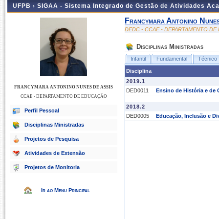
UFPB ›
SIGAA - Sistema Integrado de Gestão de Atividades Ac
Francymara Antonino Nunes
DEDC - CCAE - DEPARTAMENTO D
Disciplinas Ministradas
Infantil
Fundamental
Técnico
Disciplina
2019.1
FRANCYMARA ANTONINO NUNES DE ASSIS
DED0011
Ensino de História e de
CCAE - DEPARTAMENTO DE EDUCAÇÃO
2018.2
Perfil Pessoal
DED0005
Educação, Inclusão e Di
Disciplinas Ministradas
Projetos de Pesquisa
Atividades de Extensão
Projetos de Monitoria
Ir ao Menu Principal