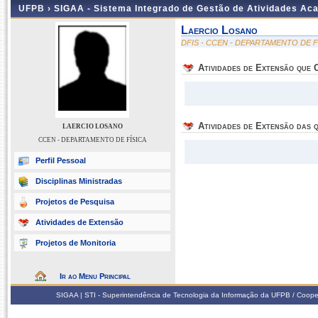
UFPB ›
SIGAA - Sistema Integrado de Gestão de Atividades Ac
Laercio Losano
DFIS - CCEN - DEPARTAMENTO DE F
Atividades de Extensão que
Atividades de Extensão das q
LAERCIO LOSANO
CCEN - DEPARTAMENTO DE FÍSICA
Perfil Pessoal
Disciplinas Ministradas
Projetos de Pesquisa
Atividades de Extensão
Projetos de Monitoria
Ir ao Menu Principal
SIGAA | STI - Superintendência de Tecnologia da Informação da UFPB / Coope