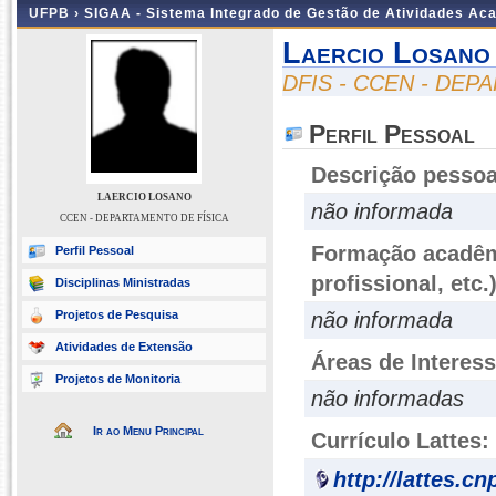
UFPB ›
SIGAA - Sistema Integrado de Gestão de Atividades Ac
Laercio Losano
DFIS - CCEN - DEP
Perfil Pessoal
Descrição pessoa
LAERCIO LOSANO
não informada
CCEN - DEPARTAMENTO DE FÍSICA
Formação acadêmi
Perfil Pessoal
profissional, etc.
Disciplinas Ministradas
Projetos de Pesquisa
não informada
Atividades de Extensão
Áreas de Interes
Projetos de Monitoria
não informadas
Ir ao Menu Principal
Currículo Lattes:
http://lattes.c