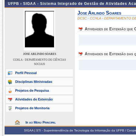
UFPB ›
SIGAA - Sistema Integrado de Gestão de Atividades Ac
Jose Arlindo Soares
DCSC - CCHLA - DEPARTAMENTO DE
Atividades de Extensão que
Atividades de Extensão das q
JOSE ARLINDO SOARES
CCHLA - DEPARTAMENTO DE CIÊNCIAS
SOCIAIS
Perfil Pessoal
Disciplinas Ministradas
Projetos de Pesquisa
Atividades de Extensão
Projetos de Monitoria
Ir ao Menu Principal
SIGAA | STI - Superintendência de Tecnologia da Informação da UFPB / Coope