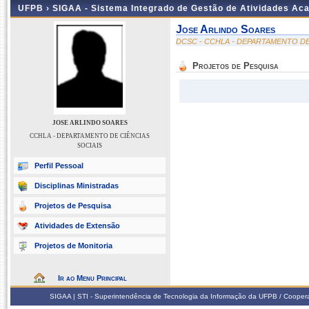
UFPB ›
SIGAA - Sistema Integrado de Gestão de Atividades Ac
Jose Arlindo Soares
DCSC - CCHLA - DEPARTAMENTO DE
Projetos de Pesquisa
JOSE ARLINDO SOARES
CCHLA - DEPARTAMENTO DE CIÊNCIAS
SOCIAIS
Perfil Pessoal
Disciplinas Ministradas
Projetos de Pesquisa
Atividades de Extensão
Projetos de Monitoria
Ir ao Menu Principal
SIGAA | STI - Superintendência de Tecnologia da Informação da UFPB / Coope