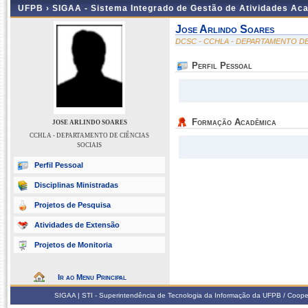
UFPB ›
SIGAA - Sistema Integrado de Gestão de Atividades Ac
Jose Arlindo Soares
DCSC - CCHLA - DEPARTAMENTO DE
Perfil Pessoal
Formação Acadêmica
JOSE ARLINDO SOARES
CCHLA - DEPARTAMENTO DE CIÊNCIAS
SOCIAIS
Perfil Pessoal
Disciplinas Ministradas
Projetos de Pesquisa
Atividades de Extensão
Projetos de Monitoria
Ir ao Menu Principal
SIGAA | STI - Superintendência de Tecnologia da Informação da UFPB / Coope