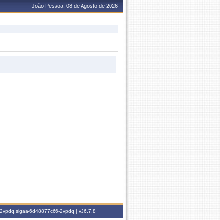
João Pessoa, 08 de Agosto de 2026
6-2vpdq.sigaa-6d48877c66-2vpdq |
v26.7.8