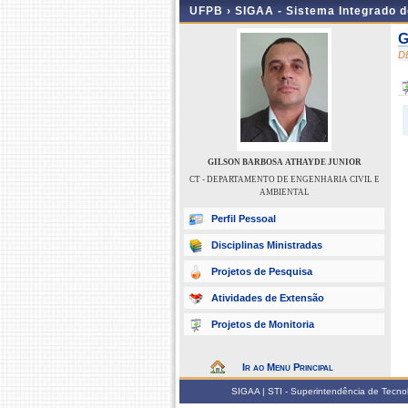
UFPB ›
SIGAA - Sistema Integrado 
G
D
GILSON BARBOSA ATHAYDE JUNIOR
CT - DEPARTAMENTO DE ENGENHARIA CIVIL E
AMBIENTAL
Perfil Pessoal
Disciplinas Ministradas
Projetos de Pesquisa
Atividades de Extensão
Projetos de Monitoria
Ir ao Menu Principal
SIGAA | STI - Superintendência de Tecn