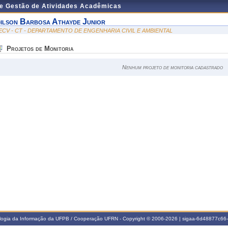
de Gestão de Atividades Acadêmicas
ilson Barbosa Athayde Junior
ECV - CT - DEPARTAMENTO DE ENGENHARIA CIVIL E AMBIENTAL
Projetos de Monitoria
Nenhum projeto de monitoria cadastrado
ologia da Informação da UFPB / Cooperação UFRN - Copyright © 2006-2026 | sigaa-6d48877c6