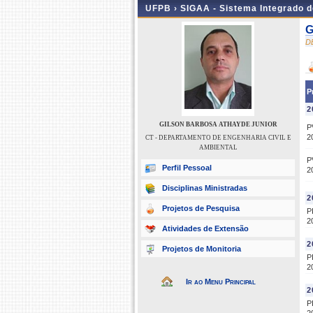
UFPB ›
SIGAA - Sistema Integrado 
G
D
P
2
GILSON BARBOSA ATHAYDE JUNIOR
P
2
CT - DEPARTAMENTO DE ENGENHARIA CIVIL E
AMBIENTAL
P
Perfil Pessoal
2
Disciplinas Ministradas
2
Projetos de Pesquisa
P
2
Atividades de Extensão
2
Projetos de Monitoria
P
2
Ir ao Menu Principal
2
P