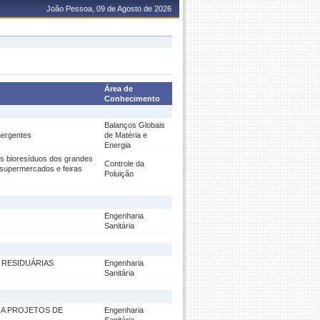
João Pessoa, 09 de Agosto de 2026
Área de
Conhecimento
Balanços Globais
mergentes
de Matéria e
Energia
os bioresíduos dos grandes
Controle da
 supermercados e feiras
Poluição
Engenharia
Sanitária
 RESIDUÁRIAS
Engenharia
Sanitária
RA PROJETOS DE
Engenharia