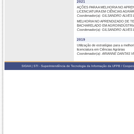
2021
AÇÕES PARA A MELHORIA NO APR
LICENCIATURA EM CIÊNCIAS AGRÁR
Coordenador(a): GILSANDRO ALVES
MELHORIA NO APRENDIZADO DE T
BACHARELADO EM AGROINDÚSTRI
Coordenador(a): GILSANDRO ALVES
2019
Utilização de estratégias para a melho
licenciatura em Ciências Agrárias
Coordenador(a): ARIANNE DANTAS V
SIGAA | STI - Superintendência de Tecnologia da Informação da UFPB / Coope