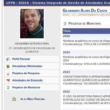
UFPB ›
SIGAA - Sistema Integrado de Gestão de Atividades Ac
Gilsandro Alves Da Costa
DEAL - CT - DEPARTAMENTO DE E
Projetos de Monitoria
Título
2026
Monitoria acadêmica no curso de Engen
GILSANDRO ALVES DA COSTA
Coordenador(a): STELA DE LOURD
CT - DEPARTAMENTO DE ENGENHARIA DE
ALIMENTOS
2024
Monitoria acadêmica no curso de Engen
Perfil Pessoal
2024
Coordenador(a): STELA DE LOURD
Disciplinas Ministradas
2023
Projetos de Pesquisa
A MONITORIA PARA O APRIMORAM
ALIMENTOS E QUÍMICA DE ALIMENT
Atividades de Extensão
Coordenador(a): GILSANDRO ALVES
Projetos de Monitoria
2022
O USO DA MONITORIA PARA O APR
Ir ao Menu Principal
HORTALIÇAS DO CURSO DE BACH
Coordenador(a): GILSANDRO ALVES