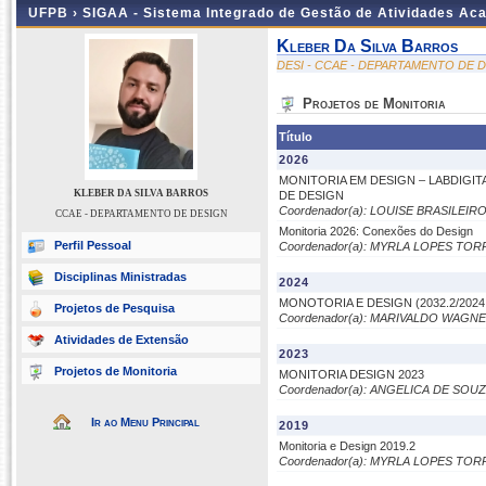
UFPB ›
SIGAA - Sistema Integrado de Gestão de Atividades Ac
Kleber Da Silva Barros
DESI - CCAE - DEPARTAMENTO DE 
Projetos de Monitoria
Título
2026
MONITORIA EM DESIGN – LABDIGI
KLEBER DA SILVA BARROS
DE DESIGN
Coordenador(a): LOUISE BRASILEIR
CCAE - DEPARTAMENTO DE DESIGN
Monitoria 2026: Conexões do Design
Perfil Pessoal
Coordenador(a): MYRLA LOPES TOR
Disciplinas Ministradas
2024
MONOTORIA E DESIGN (2032.2/2024
Projetos de Pesquisa
Coordenador(a): MARIVALDO WAGNE
Atividades de Extensão
2023
Projetos de Monitoria
MONITORIA DESIGN 2023
Coordenador(a): ANGELICA DE SOU
Ir ao Menu Principal
2019
Monitoria e Design 2019.2
Coordenador(a): MYRLA LOPES TOR