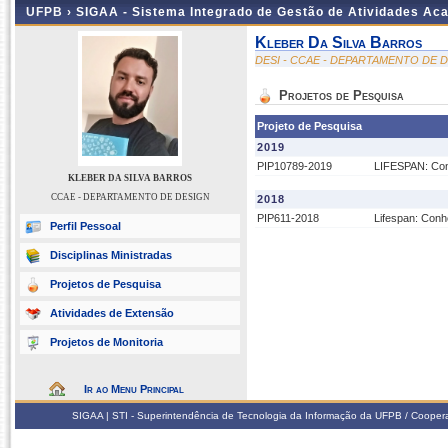
UFPB ›
SIGAA - Sistema Integrado de Gestão de Atividades Ac
Kleber Da Silva Barros
DESI - CCAE - DEPARTAMENTO DE 
Projetos de Pesquisa
Projeto de Pesquisa
2019
PIP10789-2019
LIFESPAN: Con
KLEBER DA SILVA BARROS
CCAE - DEPARTAMENTO DE DESIGN
2018
PIP611-2018
Lifespan: Conh
Perfil Pessoal
Disciplinas Ministradas
Projetos de Pesquisa
Atividades de Extensão
Projetos de Monitoria
Ir ao Menu Principal
SIGAA | STI - Superintendência de Tecnologia da Informação da UFPB / Coope