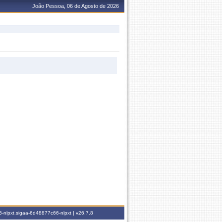
João Pessoa, 06 de Agosto de 2026
-nlpxt.sigaa-6d48877c66-nlpxt |
v26.7.8