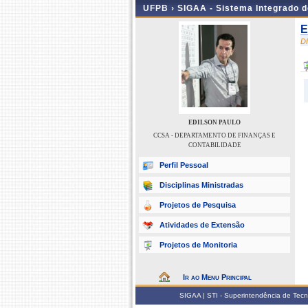
UFPB ›
SIGAA - Sistema Integrado 
E
D
EDILSON PAULO
CCSA - DEPARTAMENTO DE FINANÇAS E
CONTABILIDADE
Perfil Pessoal
Disciplinas Ministradas
Projetos de Pesquisa
Atividades de Extensão
Projetos de Monitoria
Ir ao Menu Principal
SIGAA | STI - Superintendência de Tec