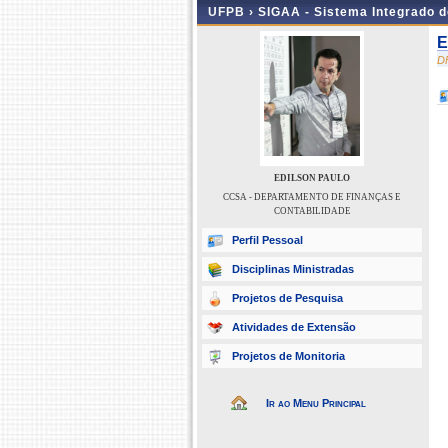
UFPB ›
SIGAA - Sistema Integrado 
E
D
EDILSON PAULO
CCSA - DEPARTAMENTO DE FINANÇAS E
CONTABILIDADE
Perfil Pessoal
Disciplinas Ministradas
Projetos de Pesquisa
Atividades de Extensão
Projetos de Monitoria
Ir ao Menu Principal