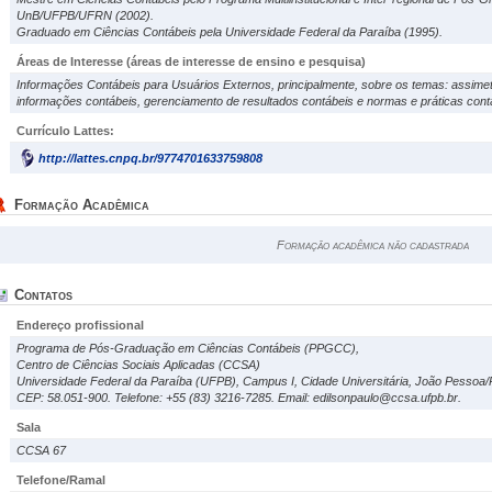
UnB/UFPB/UFRN (2002).
Graduado em Ciências Contábeis pela Universidade Federal da Paraíba (1995).
Áreas de Interesse
(áreas de interesse de ensino e pesquisa)
Informações Contábeis para Usuários Externos, principalmente, sobre os temas: assimetr
informações contábeis, gerenciamento de resultados contábeis e normas e práticas contá
Currículo Lattes:
http://lattes.cnpq.br/9774701633759808
Formação Acadêmica
Formação acadêmica não cadastrada
Contatos
Endereço profissional
Programa de Pós-Graduação em Ciências Contábeis (PPGCC),
Centro de Ciências Sociais Aplicadas (CCSA)
Universidade Federal da Paraíba (UFPB), Campus I, Cidade Universitária, João Pessoa/
CEP: 58.051-900. Telefone: +55 (83) 3216-7285. Email: edilsonpaulo@ccsa.ufpb.br.
Sala
CCSA 67
Telefone/Ramal