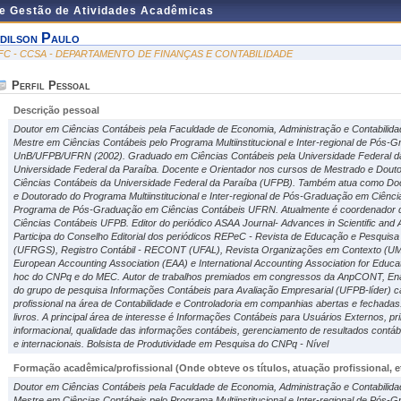
de Gestão de Atividades Acadêmicas
dilson Paulo
FC - CCSA - DEPARTAMENTO DE FINANÇAS E CONTABILIDADE
Perfil Pessoal
Descrição pessoal
Doutor em Ciências Contábeis pela Faculdade de Economia, Administração e Contabilida
Mestre em Ciências Contábeis pelo Programa Multiinstitucional e Inter-regional de Pós
UnB/UFPB/UFRN (2002). Graduado em Ciências Contábeis pela Universidade Federal da 
Universidade Federal da Paraíba. Docente e Orientador nos cursos de Mestrado e Do
Ciências Contábeis da Universidade Federal da Paraíba (UFPB). Também atua como Doc
e Doutorado do Programa Multiinstitucional e Inter-regional de Pós-Graduação em Ciê
Programa de Pós-Graduação em Ciências Contábeis UFRN. Atualmente é coordenador
Ciências Contábeis UFPB. Editor do periódico ASAA Journal- Advances in Scientific and 
Participa do Conselho Editorial dos periódicos REPeC - Revista de Educação e Pesquisa
(UFRGS), Registro Contábil - RECONT (UFAL), Revista Organizações em Contexto (UM
European Accounting Association (EAA) e International Accounting Association for Educ
hoc do CNPq e do MEC. Autor de trabalhos premiados em congressos da AnpCONT, Ena
do grupo de pesquisa Informações Contábeis para Avaliação Empresarial (UFPB-líder) 
profissional na área de Contabilidade e Controladoria em companhias abertas e fechadas. 
livros. A principal área de interesse é Informações Contábeis para Usuários Externos, pr
informacional, qualidade das informações contábeis, gerenciamento de resultados contáb
e internacionais. Bolsista de Produtividade em Pesquisa do CNPq - Nível
Formação acadêmica/profissional (Onde obteve os títulos, atuação profissional, et
Doutor em Ciências Contábeis pela Faculdade de Economia, Administração e Contabilida
Mestre em Ciências Contábeis pelo Programa Multiinstitucional e Inter-regional de Pós