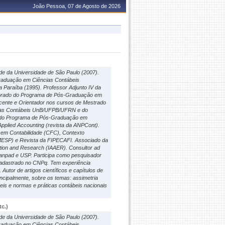
João Pessoa, 07 de Agosto de 2026
de da Universidade de São Paulo (2007).
-Graduação em Ciências Contábeis
Paraíba (1995). Professor Adjunto IV da
utorado do Programa de Pós-Graduação em
ente e Orientador nos cursos de Mestrado
ncias Contábeis UnB/UFPB/UFRN e do
 do Programa de Pós-Graduação em
Applied Accounting (revista da ANPCont).
 em Contabilidade (CFC), Contexto
ESP) e Revista da FIPECAFI. Associado da
ation and Research (IAAER). Consultor ad
npad e USP. Participa como pesquisador
cadastrado no CNPq. Tem experiência
Autor de artigos científicos e capítulos de
incipalmente, sobre os temas: assimetria
eis e normas e práticas contábeis nacionais
c.)
de da Universidade de São Paulo (2007).
-Graduação em Ciências Contábeis