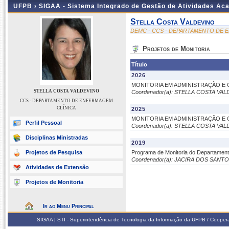
UFPB ›
SIGAA - Sistema Integrado de Gestão de Atividades Ac
Stella Costa Valdevino
DEMC - CCS - DEPARTAMENTO DE 
Projetos de Monitoria
Título
2026
MONITORIA EM ADMINISTRAÇÃO E
STELLA COSTA VALDEVINO
Coordenador(a): STELLA COSTA VA
CCS - DEPARTAMENTO DE ENFERMAGEM
CLÍNICA
2025
MONITORIA EM ADMINISTRAÇÃO E
Perfil Pessoal
Coordenador(a): STELLA COSTA VA
Disciplinas Ministradas
2019
Projetos de Pesquisa
Programa de Monitoria do Departamen
Coordenador(a): JACIRA DOS SANT
Atividades de Extensão
Projetos de Monitoria
Ir ao Menu Principal
SIGAA | STI - Superintendência de Tecnologia da Informação da UFPB / Coope