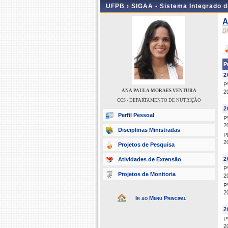
UFPB ›
SIGAA - Sistema Integrado 
A
D
P
2
P
ANA PAULA MORAES VENTURA
2
CCS - DEPARTAMENTO DE NUTRIÇÃO
2
Perfil Pessoal
P
2
Disciplinas Ministradas
P
2
Projetos de Pesquisa
2
Atividades de Extensão
P
Projetos de Monitoria
2
P
2
Ir ao Menu Principal
2
P
2