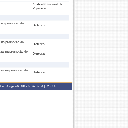
Análise Nutricional de
População
cas na promoção do
Dietética
cas na promoção do
Dietética
ticas na promoção do
Dietética
ticas na promoção do
Dietética
6-h2c54.sigaa-6d48877c66-h2c54 |
v26.7.8