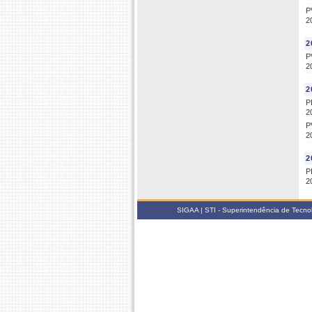
P
2
2
P
2
2
P
2
P
2
2
P
2
SIGAA | STI - Superintendência de Tecn