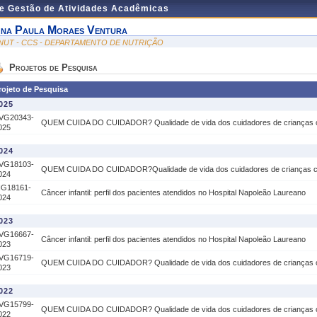
de Gestão de Atividades Acadêmicas
na Paula Moraes Ventura
NUT - CCS - DEPARTAMENTO DE NUTRIÇÃO
Projetos de Pesquisa
rojeto de Pesquisa
025
VG20343-
QUEM CUIDA DO CUIDADOR? Qualidade de vida dos cuidadores de crianças 
025
024
VG18103-
QUEM CUIDA DO CUIDADOR?Qualidade de vida dos cuidadores de crianças 
024
IG18161-
Câncer infantil: perfil dos pacientes atendidos no Hospital Napoleão Laureano
024
023
VG16667-
Câncer infantil: perfil dos pacientes atendidos no Hospital Napoleão Laureano
023
VG16719-
QUEM CUIDA DO CUIDADOR? Qualidade de vida dos cuidadores de crianças 
023
022
VG15799-
QUEM CUIDA DO CUIDADOR? Qualidade de vida dos cuidadores de crianças 
022