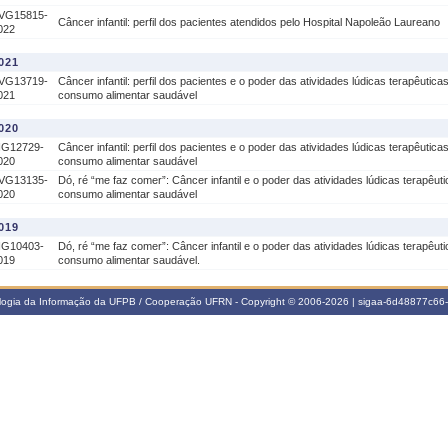
VG15815-
Câncer infantil: perfil dos pacientes atendidos pelo Hospital Napoleão Laureano
022
021
VG13719-
Câncer infantil: perfil dos pacientes e o poder das atividades lúdicas terapêuti
021
consumo alimentar saudável
020
IG12729-
Câncer infantil: perfil dos pacientes e o poder das atividades lúdicas terapêuti
020
consumo alimentar saudável
VG13135-
Dó, ré “me faz comer”: Câncer infantil e o poder das atividades lúdicas terapêu
020
consumo alimentar saudável
019
IG10403-
Dó, ré “me faz comer”: Câncer infantil e o poder das atividades lúdicas terapêu
019
consumo alimentar saudável.
ologia da Informação da UFPB / Cooperação UFRN - Copyright © 2006-2026 | sigaa-6d48877c6