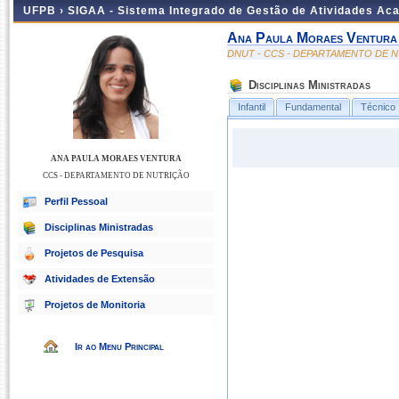
UFPB ›
SIGAA - Sistema Integrado de Gestão de Atividades Ac
Ana Paula Moraes Ventura
DNUT - CCS - DEPARTAMENTO DE 
Disciplinas Ministradas
Infantil
Fundamental
Técnico
ANA PAULA MORAES VENTURA
CCS - DEPARTAMENTO DE NUTRIÇÃO
Perfil Pessoal
Disciplinas Ministradas
Projetos de Pesquisa
Atividades de Extensão
Projetos de Monitoria
Ir ao Menu Principal