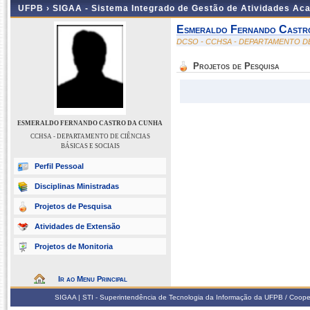
UFPB ›
SIGAA - Sistema Integrado de Gestão de Atividades Ac
Esmeraldo Fernando Castr
DCSO - CCHSA - DEPARTAMENTO DE
Projetos de Pesquisa
ESMERALDO FERNANDO CASTRO DA CUNHA
CCHSA - DEPARTAMENTO DE CIÊNCIAS
BÁSICAS E SOCIAIS
Perfil Pessoal
Disciplinas Ministradas
Projetos de Pesquisa
Atividades de Extensão
Projetos de Monitoria
Ir ao Menu Principal
SIGAA | STI - Superintendência de Tecnologia da Informação da UFPB / Coope