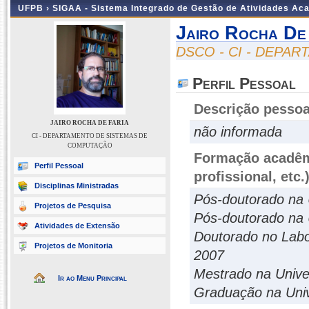
UFPB ›
SIGAA - Sistema Integrado de Gestão de Atividades Ac
Jairo Rocha De
DSCO - CI - DEPA
Perfil Pessoal
Descrição pessoa
JAIRO ROCHA DE FARIA
não informada
CI - DEPARTAMENTO DE SISTEMAS DE
COMPUTAÇÃO
Formação acadêmi
Perfil Pessoal
profissional, etc.
Disciplinas Ministradas
Pós-doutorado na 
Projetos de Pesquisa
Pós-doutorado na U
Atividades de Extensão
Doutorado no Labor
Projetos de Monitoria
2007
Mestrado na Univer
Ir ao Menu Principal
Graduação na Unive