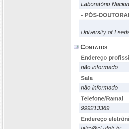
Laboratório Nacio
- PÓS-DOUTORA
University of Leed
Contatos
Endereço profiss
não informado
Sala
não informado
Telefone/Ramal
999213369
Endereço eletrôn
jairo@ci.ufpb.br