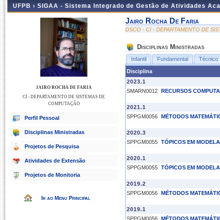
UFPB ›
SIGAA - Sistema Integrado de Gestão de Atividades Ac
Jairo Rocha De Faria
DSCO - CI - DEPARTAMENTO DE S
Disciplinas Ministradas
Infantil
Fundamental
Técnico
Disciplina
2023.1
JAIRO ROCHA DE FARIA
SMARN0012
RECURSOS COMPUTAC
CI - DEPARTAMENTO DE SISTEMAS DE
COMPUTAÇÃO
2021.1
SPPGM0056
MÉTODOS MATEMÁTIC
Perfil Pessoal
Disciplinas Ministradas
2020.3
SPPGM0055
TÓPICOS EM MODEL
Projetos de Pesquisa
2020.1
Atividades de Extensão
SPPGM0055
TÓPICOS EM MODEL
Projetos de Monitoria
2019.2
SPPGM0056
MÉTODOS MATEMÁTIC
Ir ao Menu Principal
2019.1
SPPGM0056
MÉTODOS MATEMÁTIC