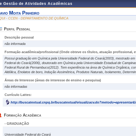
de Gestão de Atividades Acadêmicas
avio Moita Pinheiro
QUI - CCEN - DEPARTAMENTO DE QUÍMICA
Perfil Pessoal
Descrição pessoal
não informada
Formação acadêmica/profissional (Onde obteve os títulos, atuação profissional, et
Possui graduação em Química pela Universidade Federal do Ceará(2003), mestrado em 
Federal do Ceará(2006), doutorado em Química pela Universidade Estadual de Campinas
Federal Rural de Pernambuco(2012). Tem experiência na área de Química Orgânica, c
Aldólica, Enolatos de boro, Indução Assimétrica, Produtos Naturais, Isolamento, Determin
Áreas de Interesse
(áreas de interesse de ensino e pesquisa)
não informadas
Currículo Lattes:
http://buscatextual.cnpq.br/buscatextual/visualizacv.do?metodo=apresentar
Formação Acadêmica
- GRADUAÇÃO
Universidade Federal do Ceará