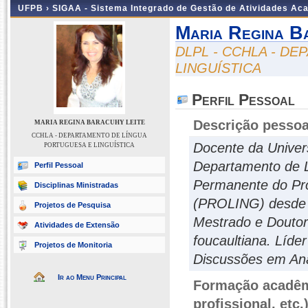
UFPB ›
SIGAA - Sistema Integrado de Gestão de Atividades Ac
Maria Regina B
DLPL - CCHLA - D
LINGUÍSTICA
Perfil Pessoal
Descrição pessoa
MARIA REGINA BARACUHY LEITE
CCHLA - DEPARTAMENTO DE LÍNGUA
Docente da Univer
PORTUGUESA E LINGUÍSTICA
Departamento de L
Perfil Pessoal
Permanente do Pr
Disciplinas Ministradas
(PROLING) desde 2
Projetos de Pesquisa
Mestrado e Doutor
Atividades de Extensão
foucaultiana. Líde
Projetos de Monitoria
Discussões em Aná
Ir ao Menu Principal
Formação acadêmi
profissional, etc.