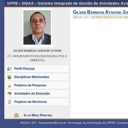
UFPB ›
SIGAA - Sistema Integrado de Gestão de Atividades Ac
Gilson Barbosa Athayde Ju
DECV - CT - DEPARTAMENTO DE EN
GILSON BARBOSA ATHAYDE JUNIOR
CT - DEPARTAMENTO DE ENGENHARIA CIVIL E
AMBIENTAL
Perfil Pessoal
Disciplinas Ministradas
Projetos de Pesquisa
Atividades de Extensão
Projetos de Monitoria
Ir ao Menu Principal
SIGAA | STI - Superintendência de Tecnologia da Informação da UFPB / Coope