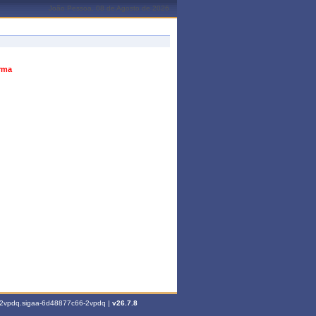
João Pessoa, 08 de Agosto de 2026
urma
6-2vpdq.sigaa-6d48877c66-2vpdq |
v26.7.8