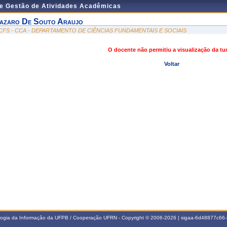
de Gestão de Atividades Acadêmicas
azaro De Souto Araujo
CFS - CCA - DEPARTAMENTO DE CIÊNCIAS FUNDAMENTAIS E SOCIAIS
O docente não permitiu a visualização da t
Voltar
ologia da Informação da UFPB / Cooperação UFRN - Copyright © 2006-2026 | sigaa-6d48877c6