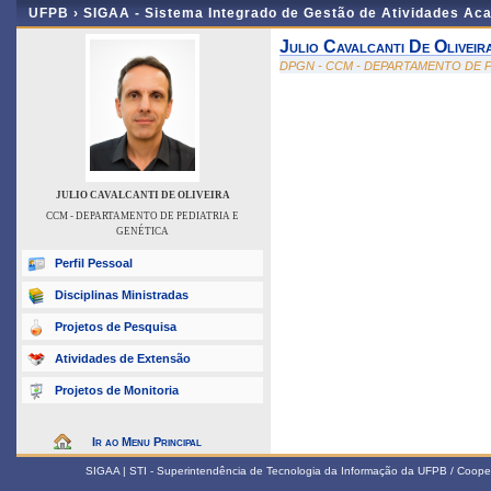
UFPB ›
SIGAA - Sistema Integrado de Gestão de Atividades Ac
Julio Cavalcanti De Oliveir
DPGN - CCM - DEPARTAMENTO DE P
JULIO CAVALCANTI DE OLIVEIRA
CCM - DEPARTAMENTO DE PEDIATRIA E
GENÉTICA
Perfil Pessoal
Disciplinas Ministradas
Projetos de Pesquisa
Atividades de Extensão
Projetos de Monitoria
Ir ao Menu Principal
SIGAA | STI - Superintendência de Tecnologia da Informação da UFPB / Coope