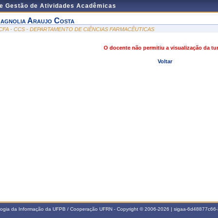
de Gestão de Atividades Acadêmicas
agnolia Araujo Costa
CFA - CCS - DEPARTAMENTO DE CIÊNCIAS FARMACÊUTICAS
O docente não permitiu a visualização da t
Voltar
ologia da Informação da UFPB / Cooperação UFRN - Copyright © 2006-2026 | sigaa-6d48877c6