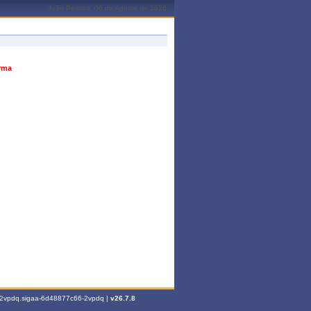
João Pessoa, 06 de Agosto de 2026
urma
6-2vpdq.sigaa-6d48877c66-2vpdq |
v26.7.8