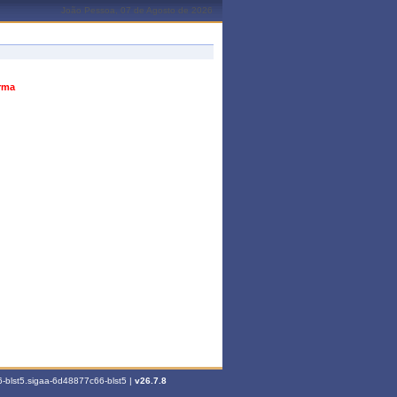
João Pessoa, 07 de Agosto de 2026
urma
-blst5.sigaa-6d48877c66-blst5 |
v26.7.8