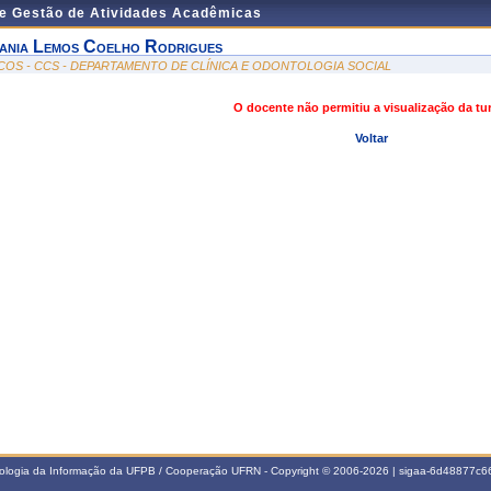
de Gestão de Atividades Acadêmicas
ania Lemos Coelho Rodrigues
COS - CCS - DEPARTAMENTO DE CLÍNICA E ODONTOLOGIA SOCIAL
O docente não permitiu a visualização da t
Voltar
nologia da Informação da UFPB / Cooperação UFRN - Copyright © 2006-2026 | sigaa-6d48877c66