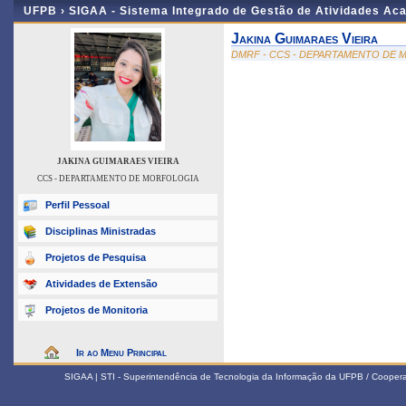
UFPB ›
SIGAA - Sistema Integrado de Gestão de Atividades Ac
Jakina Guimaraes Vieira
DMRF - CCS - DEPARTAMENTO DE
JAKINA GUIMARAES VIEIRA
CCS - DEPARTAMENTO DE MORFOLOGIA
Perfil Pessoal
Disciplinas Ministradas
Projetos de Pesquisa
Atividades de Extensão
Projetos de Monitoria
Ir ao Menu Principal
SIGAA | STI - Superintendência de Tecnologia da Informação da UFPB / Coope