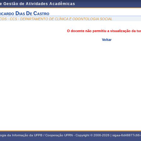
de Gestão de Atividades Acadêmicas
icardo Dias De Castro
COS - CCS - DEPARTAMENTO DE CLÍNICA E ODONTOLOGIA SOCIAL
O docente não permitiu a visualização da t
Voltar
ologia da Informação da UFPB / Cooperação UFRN - Copyright © 2006-2026 | sigaa-6d48877c6