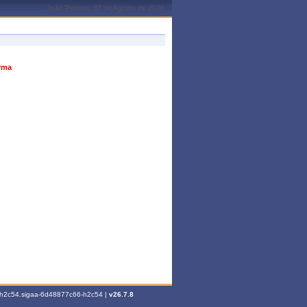
João Pessoa, 07 de Agosto de 2026
urma
6-h2c54.sigaa-6d48877c66-h2c54 |
v26.7.8