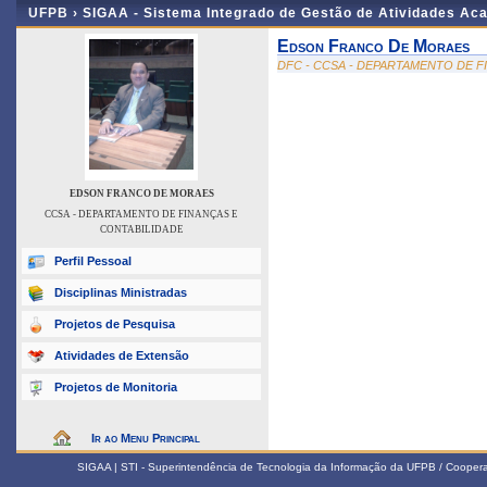
UFPB ›
SIGAA - Sistema Integrado de Gestão de Atividades Ac
Edson Franco De Moraes
DFC - CCSA - DEPARTAMENTO DE F
EDSON FRANCO DE MORAES
CCSA - DEPARTAMENTO DE FINANÇAS E
CONTABILIDADE
Perfil Pessoal
Disciplinas Ministradas
Projetos de Pesquisa
Atividades de Extensão
Projetos de Monitoria
Ir ao Menu Principal
SIGAA | STI - Superintendência de Tecnologia da Informação da UFPB / Coope