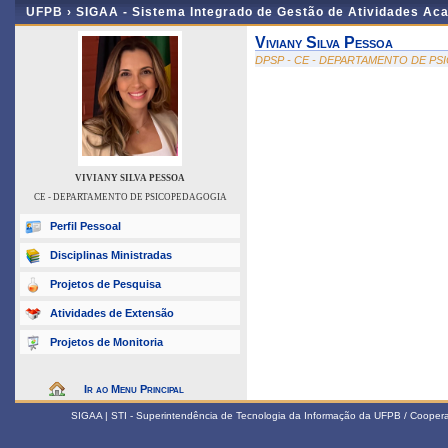
UFPB ›
SIGAA - Sistema Integrado de Gestão de Atividades Ac
Viviany Silva Pessoa
DPSP - CE - DEPARTAMENTO DE P
VIVIANY SILVA PESSOA
CE - DEPARTAMENTO DE PSICOPEDAGOGIA
Perfil Pessoal
Disciplinas Ministradas
Projetos de Pesquisa
Atividades de Extensão
Projetos de Monitoria
Ir ao Menu Principal
SIGAA | STI - Superintendência de Tecnologia da Informação da UFPB / Coope