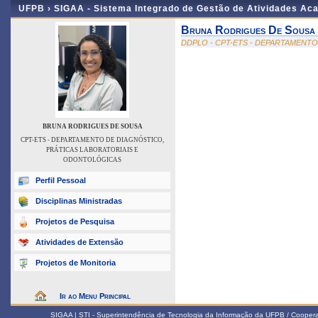
UFPB ›
SIGAA - Sistema Integrado de Gestão de Atividades Ac
Bruna Rodrigues De Sousa
DDPLO - CPT-ETS - DEPARTAMENT
BRUNA RODRIGUES DE SOUSA
CPT-ETS - DEPARTAMENTO DE DIAGNÓSTICO,
PRÁTICAS LABORATORIAIS E
ODONTOLÓGICAS
Perfil Pessoal
Disciplinas Ministradas
Projetos de Pesquisa
Atividades de Extensão
Projetos de Monitoria
Ir ao Menu Principal
SIGAA | STI - Superintendência de Tecnologia da Informação da UFPB / Coope