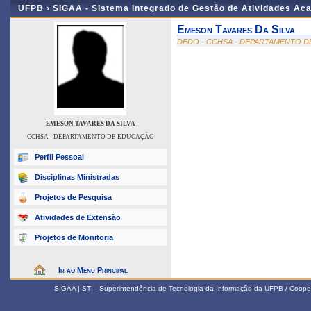
UFPB ›
SIGAA - Sistema Integrado de Gestão de Atividades Ac
Emeson Tavares Da Silva
DEDO - CCHSA - DEPARTAMENTO 
EMESON TAVARES DA SILVA
CCHSA - DEPARTAMENTO DE EDUCAÇÃO
Perfil Pessoal
Disciplinas Ministradas
Projetos de Pesquisa
Atividades de Extensão
Projetos de Monitoria
Ir ao Menu Principal
SIGAA | STI - Superintendência de Tecnologia da Informação da UFPB / Coope