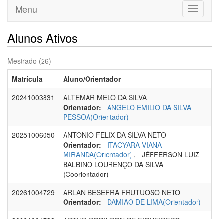
Menu
Toggle
navigati
Alunos Ativos
Mestrado (26)
Matrícula
Aluno/Orientador
20241003831
ALTEMAR MELO DA SILVA
Orientador:
ANGELO EMILIO DA SILVA
PESSOA(Orientador)
20251006050
ANTONIO FELIX DA SILVA NETO
Orientador:
ITACYARA VIANA
MIRANDA(Orientador)
, JÉFFERSON LUIZ
BALBINO LOURENÇO DA SILVA
(Coorientador)
20261004729
ARLAN BESERRA FRUTUOSO NETO
Orientador:
DAMIAO DE LIMA(Orientador)