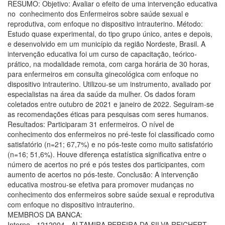
RESUMO: Objetivo: Avaliar o efeito de uma intervenção educativa
no conhecimento dos Enfermeiros sobre saúde sexual e
reprodutiva, com enfoque no dispositivo intrauterino. Método:
Estudo quase experimental, do tipo grupo único, antes e depois,
e desenvolvido em um município da região Nordeste, Brasil. A
intervenção educativa foi um curso de capacitação, teórico-
prático, na modalidade remota, com carga horária de 30 horas,
para enfermeiros em consulta ginecológica com enfoque no
dispositivo intrauterino. Utilizou-se um instrumento, avaliado por
especialistas na área da saúde da mulher. Os dados foram
coletados entre outubro de 2021 e janeiro de 2022. Seguiram-se
as recomendações éticas para pesquisas com seres humanos.
Resultados: Participaram 31 enfermeiros. O nível de
conhecimento dos enfermeiros no pré-teste foi classificado como
satisfatório (n=21; 67,7%) e no pós-teste como muito satisfatório
(n=16; 51,6%). Houve diferença estatística significativa entre o
número de acertos no pré e pós testes dos participantes, com
aumento de acertos no pós-teste. Conclusão: A intervenção
educativa mostrou-se efetiva para promover mudanças no
conhecimento dos enfermeiros sobre saúde sexual e reprodutiva
com enfoque no dispositivo intrauterino.
MEMBROS DA BANCA:
Interno - 1212004 - ALTAMIRA PEREIRA DA SILVA REICHERT