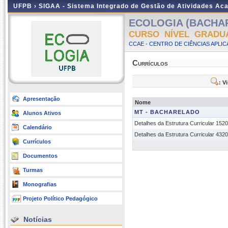
UFPB ›
SIGAA - Sistema Integrado de Gestão de Atividades Ac
ECOLOGIA (BACHARE
CURSO NÍVEL GRADU
CCAE - CENTRO DE CIÊNCIAS APLI
Currículos
: V
Apresentação
Nome
MT - BACHARELADO
Alunos Ativos
Detalhes da Estrutura Curricular 152
Calendário
Detalhes da Estrutura Curricular 432
Currículos
Documentos
Turmas
Monografias
Projeto Político Pedagógico
Notícias