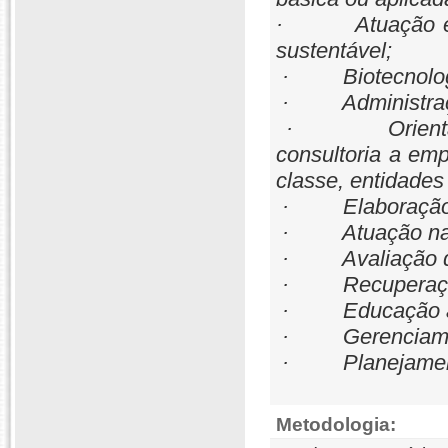
· Atuação em p
sustentável;
· Biotecnolog
· Administraçã
· Orientação,
consultoria a em
classe, entidades
· Elaboração e 
· Atuação na co
· Avaliação de 
· Recuperação 
· Educação am
· Gerenciamen
· Planejamento
Metodologia: