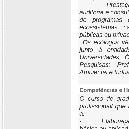
· Prestação de
auditoria e consu
de programas 
ecossistemas na
públicas ou priva
Os ecólogos vêm
junto à entida
Universidades; 
Pesquisas; Pre
Ambiental e Indús
Competências e Ha
O curso de grad
profissionall que
a:
· Elaboração e 
básica ou aplicad