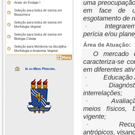
uma preocupação 
Anais do Estágio I
em face de um
Seleção para bolsa de tutoria em
Bioquímica
esgotamento de r
Seleção para bolsa de tutoria em
· Integrarem e/
Morfologia Vegetal
perícia e/ou plan
Seleção para bolsa de tutoria em
Biologia Celular
Área de Atuação:
Seleção para Monitoria na disciplina
Morfologia e Anatomia Vegetal
O mercado de
caracteriza-se 
em diferentes at
Ir ao Menu Principal
· Educação Ambi
· Diagnóstico d
interrelações;
· Avaliação de
meios físicos, 
vigente;
· Recuperação
antrópicos, visan