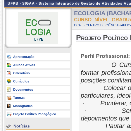
UFPB ›
SIGAA - Sistema Integrado de Gestão de Atividades Ac
ECOLOGIA (BACHARE
CURSO NÍVEL GRADU
CCAE - CENTRO DE CIÊNCIAS APLI
Projeto Político
Perfil Profissional:
Apresentação
O Curso d
Alunos Ativos
formar profission
Calendário
posições conflita
Currículos
· Colocar o am
Documentos
particulares, ideo
Turmas
· Ponderar, com 
Monografias
· Ser imparci
Projeto Político Pedagógico
depoimentos que v
· Pautar as açõ
Notícias