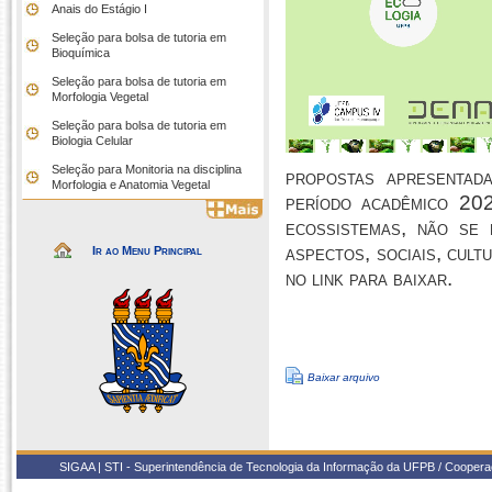
Anais do Estágio I
Seleção para bolsa de tutoria em
Bioquímica
Seleção para bolsa de tutoria em
Morfologia Vegetal
Seleção para bolsa de tutoria em
Biologia Celular
Seleção para Monitoria na disciplina
propostas apresentada
Morfologia e Anatomia Vegetal
período acadêmico 202
ecossistemas, não se 
aspectos, sociais, cult
Ir ao Menu Principal
no link para baixar.
Baixar arquivo
SIGAA | STI - Superintendência de Tecnologia da Informação da UFPB / Coope