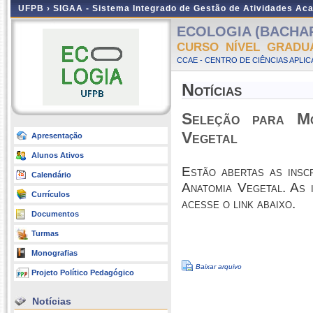
UFPB ›
SIGAA - Sistema Integrado de Gestão de Atividades Ac
ECOLOGIA (BACHARE
CURSO NÍVEL GRADU
CCAE - CENTRO DE CIÊNCIAS APLI
Notícias
Seleção para Mo
Vegetal
Apresentação
Alunos Ativos
Estão abertas as insc
Calendário
Anatomia Vegetal. As 
Currículos
acesse o link abaixo.
Documentos
Turmas
Monografias
Baixar arquivo
Projeto Político Pedagógico
Notícias