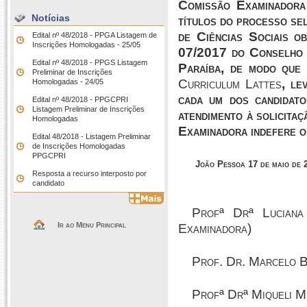
Comissão Examinadora
Notícias
títulos do processo se
de Ciências Sociais 
Edital nº 48/2018 - PPGA Listagem de
Inscrições Homologadas - 25/05
07/2017 do Conselho d
Edital nº 48/2018 - PPGS Listagem
Paraíba, de modo que 
Preliminar de Inscrições
Curriculum Lattes
, le
Homologadas - 24/05
cada um dos candidato
Edital nº 48/2018 - PPGCPRI
Listagem Preliminar de Inscrições
atendimento à solicita
Homologadas
Examinadora indefere o
Edital 48/2018 - Listagem Preliminar
de Inscrições Homologadas
PPGCPRI
João Pessoa 17 de maio de 
Resposta a recurso interposto por
candidato
Profª Drª Luciana
Ir ao Menu Principal
Examinadora)
Prof. Dr. Marcelo B
Profª Drª Miqueli Mi